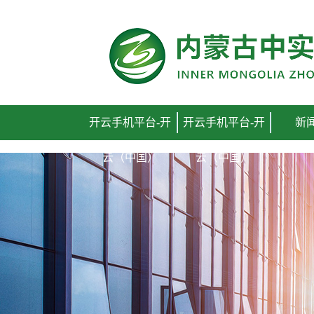
开云手机平台-开云（中国）
开云手机平台-开
开云手机平台-开
新
云（中国）
云（中国）