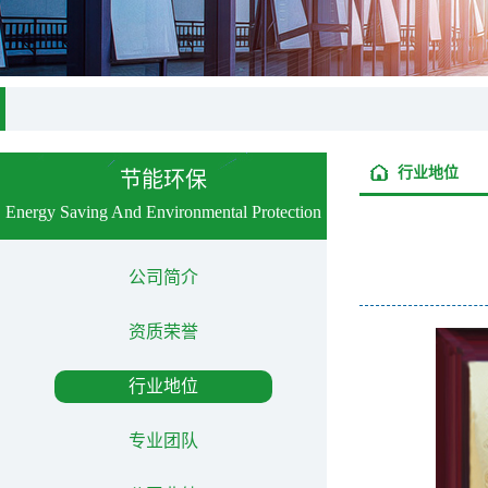
行业地位
节能环保
Energy Saving And Environmental Protection
公司简介
资质荣誉
行业地位
专业团队