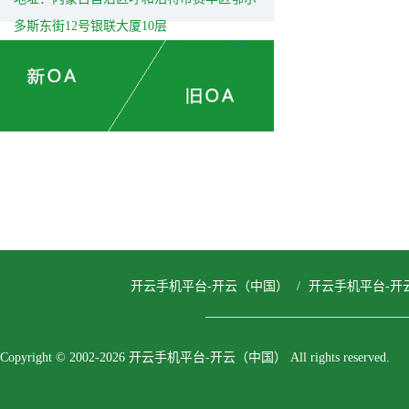
多斯东街12号银联大厦10层
开云手机平台-开云（中国）
/
开云手机平台-
Copyright © 2002-2026 开云手机平台-开云（中国） All rights reserved.